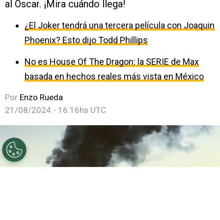
al Oscar. ¡Mira cuándo llega!
¿El Joker tendrá una tercera película con Joaquin
Phoenix? Esto dijo Todd Phillips
No es House Of The Dragon: la SERIE de Max
basada en hechos reales más vista en México
Por
Enzo Rueda
21/08/2024 - 16:16hs UTC