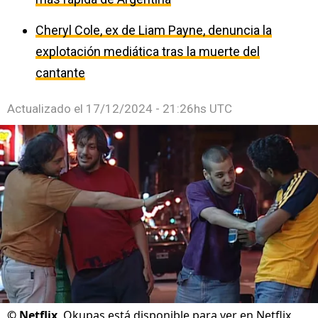
Cheryl Cole, ex de Liam Payne, denuncia la
explotación mediática tras la muerte del
cantante
Actualizado el
17/12/2024 - 21:26hs UTC
©
Netflix
Okupas está disponible para ver en Netflix