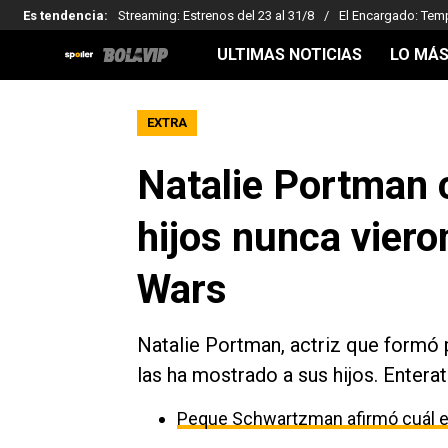
Es tendencia
:
Streaming: Estrenos del 23 al 31/8
El Encargado: Tem
ULTIMAS NOTICIAS
LO MÁS
EXTRA
Natalie Portman 
hijos nunca viero
Wars
Natalie Portman, actriz que formó 
las ha mostrado a sus hijos. Enterat
Peque Schwartzman afirmó cuál es