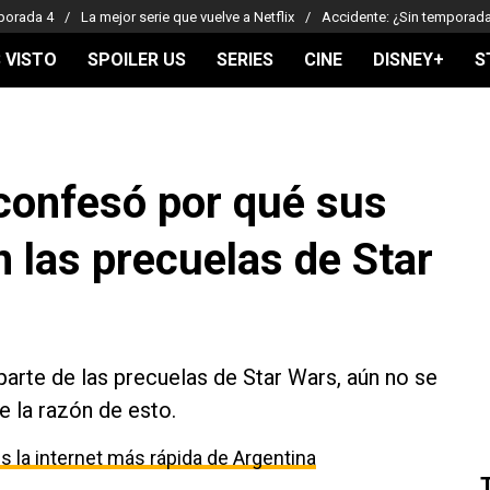
porada 4
La mejor serie que vuelve a Netflix
Accidente: ¿Sin temporad
 VISTO
SPOILER US
SERIES
CINE
DISNEY+
S
confesó por qué sus
n las precuelas de Star
parte de las precuelas de Star Wars, aún no se
e la razón de esto.
 la internet más rápida de Argentina