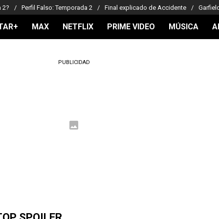
a 2?
Perfil Falso: Temporada 2
Final explicado de Accidente
Garfiel
TAR+
MAX
NETFLIX
PRIME VIDEO
MÚSICA
A
PUBLICIDAD
TOP SPOILER