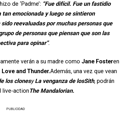
 hizo de ‘Padme’:
“Fue difícil. Fue un fastidio
 tan emocionada y luego se sintieron
n sido reevaluadas por muchas personas que
grupo de personas que piensan que son las
ectiva para opinar”
.
imamente verán a su madre como
Jane Foster
en
: Love and Thunder.
Además, una vez que vean
e los clones
y
La venganza de losSith
, podrán
 live-action
The Mandalorian.
PUBLICIDAD