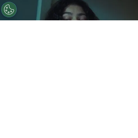
©
IMDb
Confirman problemas en el detrás de escena
de Euphoria 3.
Por
Enzo Rueda
La tercera temporada de
Euphoria
se encuentra
es uno de los puntos de discusión en la
actualidad, ya que hubo rumores de cancelación,