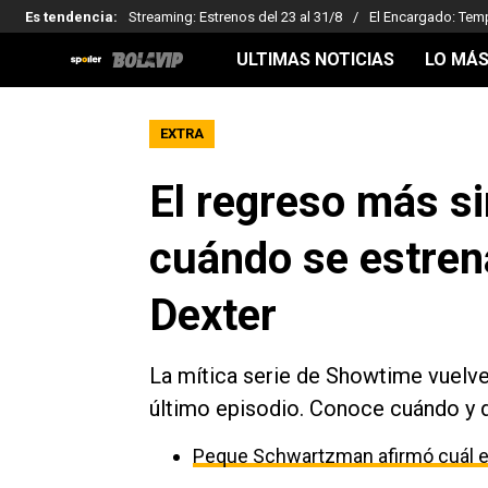
Es tendencia
:
Streaming: Estrenos del 23 al 31/8
El Encargado: Tem
ULTIMAS NOTICIAS
LO MÁS
EXTRA
El regreso más si
cuándo se estrena
Dexter
La mítica serie de Showtime vuelve 
último episodio. Conoce cuándo y d
Peque Schwartzman afirmó cuál es