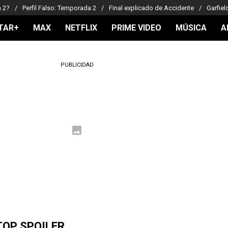
a 2?
Perfil Falso: Temporada 2
Final explicado de Accidente
Garfiel
TAR+
MAX
NETFLIX
PRIME VIDEO
MÚSICA
A
PUBLICIDAD
TOP SPOILER