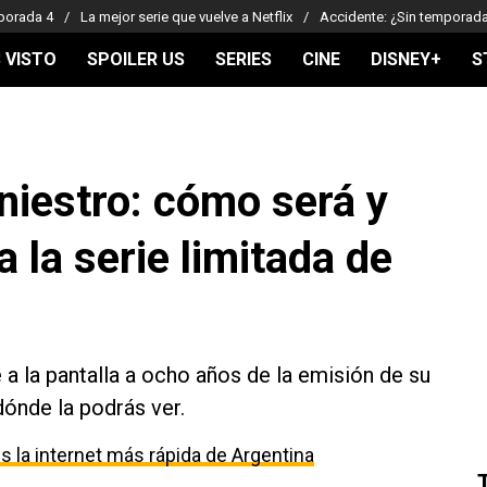
porada 4
La mejor serie que vuelve a Netflix
Accidente: ¿Sin temporad
 VISTO
SPOILER US
SERIES
CINE
DISNEY+
S
niestro: cómo será y
 la serie limitada de
a la pantalla a ocho años de la emisión de su
ónde la podrás ver.
 la internet más rápida de Argentina