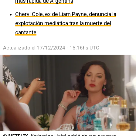
más rápida de Argentina
Cheryl Cole, ex de Liam Payne, denuncia la
explotación mediática tras la muerte del
cantante
Actualizado el
17/12/2024 - 15:16hs UTC