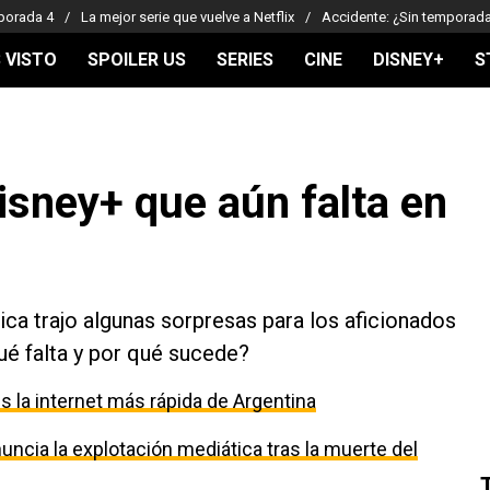
porada 4
La mejor serie que vuelve a Netflix
Accidente: ¿Sin temporad
 VISTO
SPOILER US
SERIES
CINE
DISNEY+
S
isney+ que aún falta en
ca trajo algunas sorpresas para los aficionados
ué falta y por qué sucede?
 la internet más rápida de Argentina
uncia la explotación mediática tras la muerte del