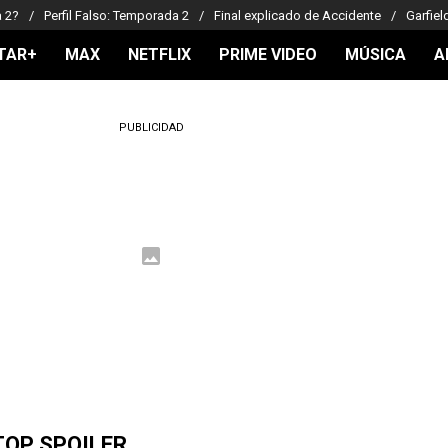
a 2?
Perfil Falso: Temporada 2
Final explicado de Accidente
Garfiel
TAR+
MAX
NETFLIX
PRIME VIDEO
MÚSICA
A
PUBLICIDAD
TOP SPOILER