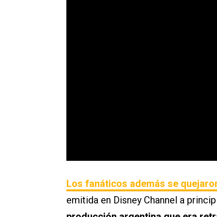
Los fanáticos además se quejaron 
emitida en Disney Channel a princi
producción argentina que era retr