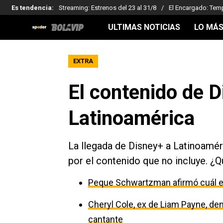
Es tendencia
:
Streaming: Estrenos del 23 al 31/8
El Encargado: Tem
ULTIMAS NOTICIAS
LO MÁS
EXTRA
El contenido de D
Latinoamérica
La llegada de Disney+ a Latinoaméri
por el contenido que no incluye. ¿Q
Peque Schwartzman afirmó cuál es
Cheryl Cole, ex de Liam Payne, den
cantante