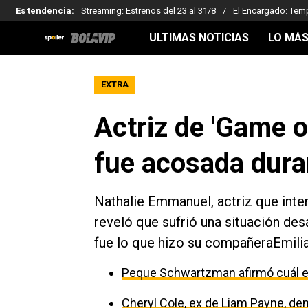
Es tendencia
:
Streaming: Estrenos del 23 al 31/8
El Encargado: Tem
ULTIMAS NOTICIAS
LO MÁS
EXTRA
Actriz de 'Game o
fue acosada duran
Nathalie Emmanuel, actriz que inter
reveló que sufrió una situación des
fue lo que hizo su compañeraEmilia
Peque Schwartzman afirmó cuál es
Cheryl Cole, ex de Liam Payne, den