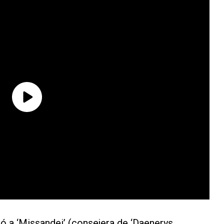
tó a ‘Missandei’ (consejera de ‘Daenerys