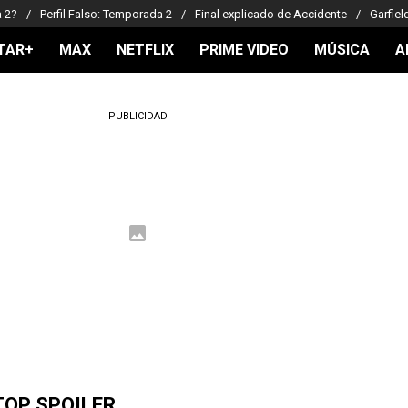
a 2?
Perfil Falso: Temporada 2
Final explicado de Accidente
Garfiel
TAR+
MAX
NETFLIX
PRIME VIDEO
MÚSICA
A
PUBLICIDAD
TOP SPOILER