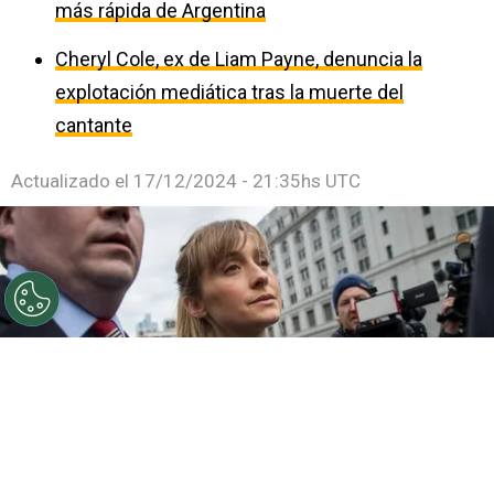
más rápida de Argentina
Cheryl Cole, ex de Liam Payne, denuncia la
explotación mediática tras la muerte del
cantante
Actualizado el
17/12/2024 - 21:35hs UTC