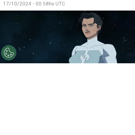
17/10/2024 - 00:58hs UTC
©
IMDb
La temporada 3 de Invencible ya tiene fecha de
estreno y te decimos cuándo llega a Prime Video.
Por
Jonathan Hernandez
Luego de meses de especular cuándo podría