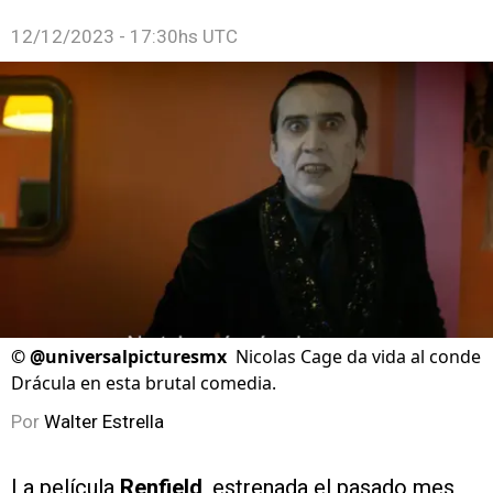
12/12/2023 - 17:30hs UTC
©
@universalpicturesmx
Nicolas Cage da vida al conde
Drácula en esta brutal comedia.
Por
Walter Estrella
La película
Renfield
, estrenada el pasado mes