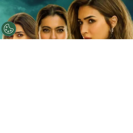
©
Netflix
Doble fortaleza en Netflix
Por
Jacqueline Arteaga
Una nueva cinta de suspenso romántico acaba
de llegar a la plataforma y ya está causando
furor, se trata de la
producción hindú ‘Doble