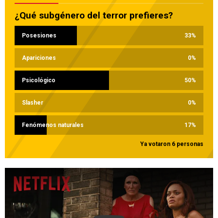
¿Qué subgénero del terror prefieres?
Posesiones
33
%
Apariciones
0
%
Psicológico
50
%
Slasher
0
%
Fenómenos naturales
17
%
Ya votaron 6 personas