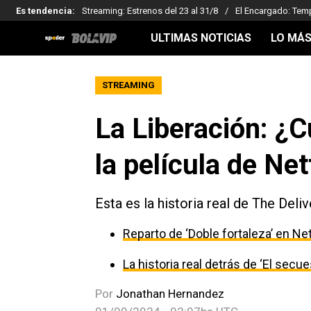
Es tendencia
:
Streaming: Estrenos del 23 al 31/8
El Encargado: Tem
ULTIMAS NOTICIAS
LO MÁS
STREAMING
La Liberación: ¿Cu
la película de Net
Esta es la historia real de The Deliv
Reparto de ‘Doble fortaleza’ en Net
La historia real detrás de ‘El secu
Por
Jonathan Hernandez