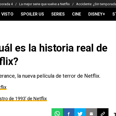
porada 4
La mejor serie que vuelve a Netflix
Accidente: ¿Sin temporad
 VISTO
SPOILER US
SERIES
CINE
DISNEY+
S
ál es la historia real de
flix?
erance, la nueva película de terror de Netflix.
flix
estro de 1993’ de Netflix