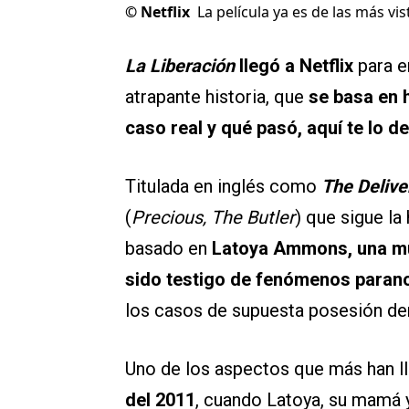
©
Netflix
La película ya es de las más vi
La Liberación
llegó a Netflix
para e
atrapante historia, que
se basa en 
caso real y qué pasó, aquí te lo d
Titulada en inglés como
The Delive
(
Precious, The Butler
) que sigue la
basado en
Latoya Ammons, una muj
sido testigo de fenómenos paran
los casos de supuesta posesión d
Uno de los aspectos que más han l
del 2011
, cuando Latoya, su mamá y 