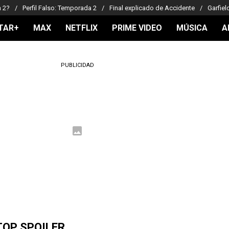
a 2?
Perfil Falso: Temporada 2
Final explicado de Accidente
Garfiel
TAR+
MAX
NETFLIX
PRIME VIDEO
MÚSICA
A
PUBLICIDAD
TOP SPOILER