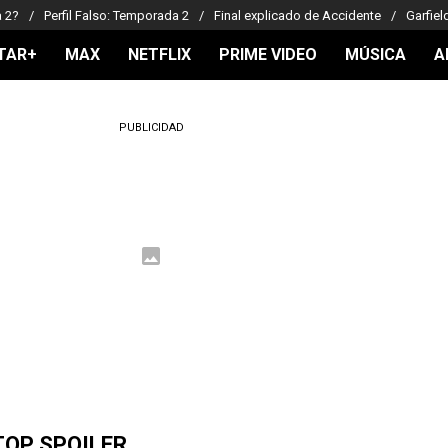
a 2?
Perfil Falso: Temporada 2
Final explicado de Accidente
Garfiel
TAR+
MAX
NETFLIX
PRIME VIDEO
MÚSICA
A
PUBLICIDAD
TOP SPOILER