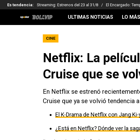
Es tendencia
:
Streaming: Estrenos del 23 al 31/8
El Encargado: Tem
ULTIMAS NOTICIAS
LO MÁS
CINE
Netflix: La pelí
Cruise que se vol
En Netflix se estrenó recientement
Cruise que ya se volvió tendencia a
El K-Drama de Netflix con Jang K
¿Está en Netflix? Dónde ver la sag