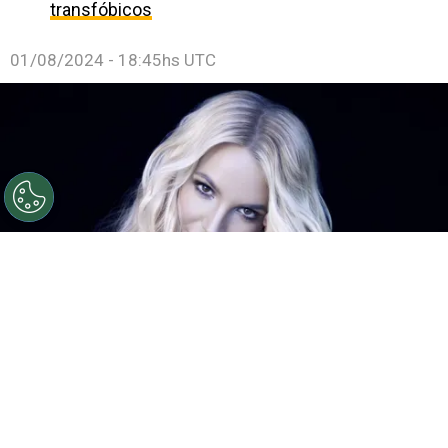
transfóbicos
01/08/2024 - 18:45hs UTC
©
Getty Images
Así será la biopic de Britney Spears de
Universal.
Por
Enzo Rueda