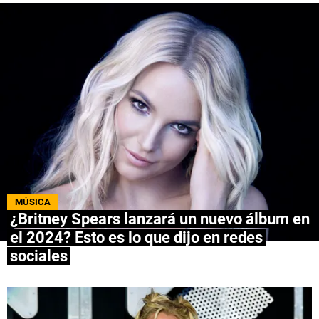
QUIENES SOMOS
|
STAFF
|
CONTACTO
|
Escribe en Spoiler
Términos y Condiciones
Políticas de Privacidad
Política Editorial
Ad Choices
Bolavip, al igual que Futbol Sites, es una
compañía perteneciente a Better Collective.
Todos los derechos reservados.
MÚSICA
¿Britney Spears lanzará un nuevo álbum en
el 2024? Esto es lo que dijo en redes
sociales