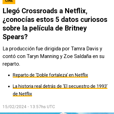
CINE
Llegó Crossroads a Netflix,
¿conocías estos 5 datos curiosos
sobre la película de Britney
Spears?
La producción fue dirigida por Tamra Davis y
contó con Taryn Manning y Zoe Saldaña en su
reparto.
Reparto de ‘Doble fortaleza’ en Netflix
La historia real detrás de ‘El secuestro de 1993’
de Netflix
15/02/2024 - 13:57hs UTC