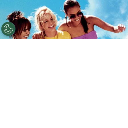
5 datos curiosos de Crossroads
Por
Federico Carestia
Netflix
acaba de agregar a su catálogo una joya
nostálgica del cine de los 2000:
“Crossroads”
, la
película protagonizada por la icónica
Britney