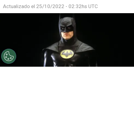
Actualizado el
25/10/2022 - 02:32hs UTC
©
IMDb
Michael Keaton en Batman 89
Por
Ezequiel Torres Policastro
Michael Keaton
no es ajeno al género de
superhéroes dentro de la industria