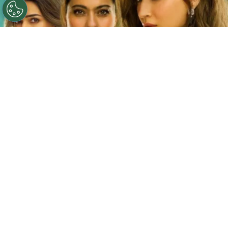
©
Netflix
Doble fortaleza en Netflix
Por
Jacqueline Arteaga
Una nueva cinta de suspenso romántico acaba
de llegar a la plataforma y ya está causando
furor, se trata de la
producción hindú ‘Doble
fortaleza’ en Netflix
, descubre
de qué trata
y
quiénes son los
actores y personajes que
integran el reparto.