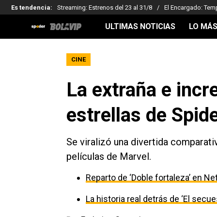
Es tendencia
:
Streaming: Estrenos del 23 al 31/8
El Encargado: Tem
ULTIMAS NOTICIAS
LO MÁS
CINE
La extraña e incr
estrellas de Spi
Se viralizó una divertida comparati
películas de Marvel.
Reparto de ‘Doble fortaleza’ en Net
La historia real detrás de ‘El secu