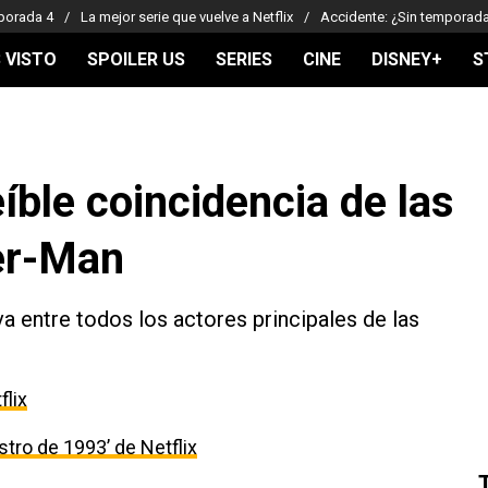
porada 4
La mejor serie que vuelve a Netflix
Accidente: ¿Sin temporad
 VISTO
SPOILER US
SERIES
CINE
DISNEY+
S
eíble coincidencia de las
der-Man
va entre todos los actores principales de las
flix
estro de 1993’ de Netflix