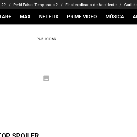
a 2?
Perfil Falso: Temporada 2
Final explicado de Accidente
Garfiel
TAR+
MAX
NETFLIX
PRIME VIDEO
MÚSICA
A
PUBLICIDAD
TOP SPOILER