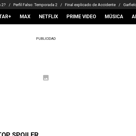
a 2?
Perfil Falso: Temporada 2
Final explicado de Accidente
Garfiel
TAR+
MAX
NETFLIX
PRIME VIDEO
MÚSICA
A
PUBLICIDAD
TOP SPOILER