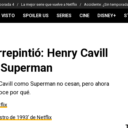
porada 4
La mejor serie que vuelve a Netflix
Accidente: ¿Sin temporad
 VISTO
SPOILER US
SERIES
CINE
DISNEY+
S
repintió: Henry Cavill
o Superman
Cavill como Superman no cesan, pero ahora
oce por qué.
flix
estro de 1993’ de Netflix