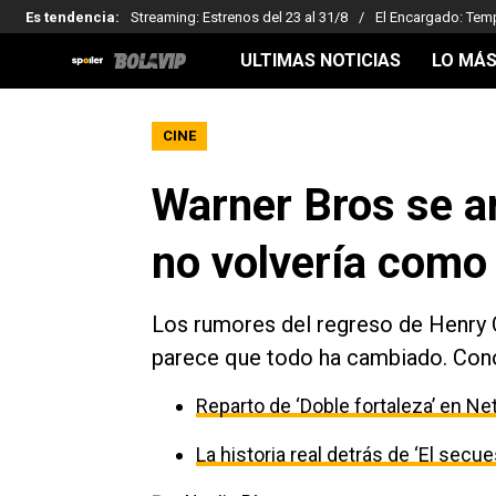
Es tendencia
:
Streaming: Estrenos del 23 al 31/8
El Encargado: Tem
ULTIMAS NOTICIAS
LO MÁS
CINE
Warner Bros se ar
no volvería com
Los rumores del regreso de Henry 
parece que todo ha cambiado. Con
Reparto de ‘Doble fortaleza’ en Net
La historia real detrás de ‘El secu