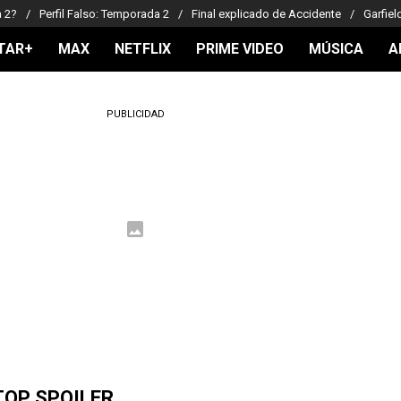
a 2?
Perfil Falso: Temporada 2
Final explicado de Accidente
Garfiel
TAR+
MAX
NETFLIX
PRIME VIDEO
MÚSICA
A
PUBLICIDAD
TOP SPOILER