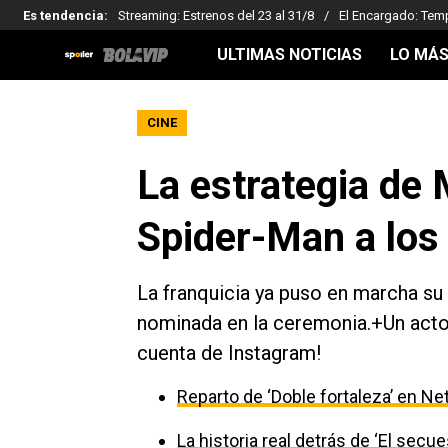
Es tendencia
:
Streaming: Estrenos del 23 al 31/8
El Encargado: Tem
ULTIMAS NOTICIAS
LO MÁS
CINE
La estrategia de 
Spider-Man a los
La franquicia ya puso en marcha su 
nominada en la ceremonia.+Un acto
cuenta de Instagram!
Reparto de ‘Doble fortaleza’ en Net
La historia real detrás de ‘El secu