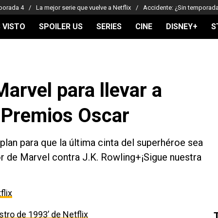
porada 4
La mejor serie que vuelve a Netflix
Accidente: ¿Sin temporad
 VISTO
SPOILER US
SERIES
CINE
DISNEY+
S
Marvel para llevar a
 Premios Oscar
plan para que la última cinta del superhéroe sea
r de Marvel contra J.K. Rowling+¡Sigue nuestra
flix
estro de 1993’ de Netflix