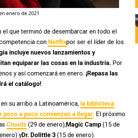
 en enero de 2021
n el que terminó de desembarcar en todo el
a competencia con
Netflix
por ser el líder de los
gia incluye nuevos lanzamientos y
tan equiparar las cosas en la industria.
Por
enos y así comenzará en enero.
¡Repasa las
rá el catálogo!
n su arribo a Latinoamérica,
la biblióteca
ue poco a poco comienzan a llegar
. El próximo
las
Clouds
(29 de enero),
Magic Camp
(15 de
enero) y
Dr. Dolittle 3
(15 de enero).