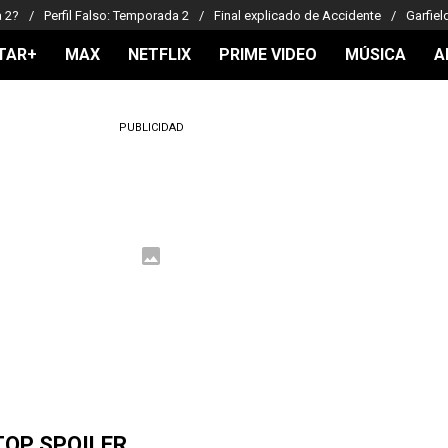
a 2?
Perfil Falso: Temporada 2
Final explicado de Accidente
Garfiel
TAR+
MAX
NETFLIX
PRIME VIDEO
MÚSICA
A
PUBLICIDAD
TOP SPOILER