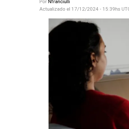
Por
Nfranciulli
Actualizado el
17/12/2024 - 15:39hs UT