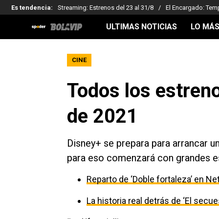
Es tendencia
:
Streaming: Estrenos del 23 al 31/8
El Encargado: Tem
ULTIMAS NOTICIAS
LO MÁS
CINE
Todos los estren
de 2021
Disney+ se prepara para arrancar u
para eso comenzará con grandes es
Reparto de ‘Doble fortaleza’ en Net
La historia real detrás de ‘El secu