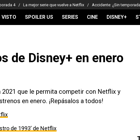
porada 4
La mejor serie que vuelve a Netflix
Accidente: ¿Sin temporad
 VISTO
SPOILER US
SERIES
CINE
DISNEY+
S
os de Disney+ en enero
n 2021 que le permita competir con Netflix y
trenos en enero. ¡Repásalos a todos!
flix
estro de 1993’ de Netflix