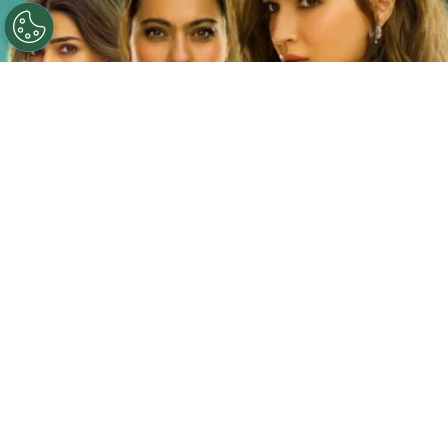
©
Netflix
Doble fortaleza en Netflix
Por
Jacqueline Arteaga
Una nueva cinta de suspenso romántico acaba
de llegar a la plataforma y ya está causando
furor, se trata de la
producción hindú ‘Doble
fortaleza’ en Netflix
, descubre
de qué trata
y
quiénes son los
actores y personajes que