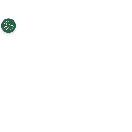
©
Getty Images
Jessica Chastain en la premiere de IT
Chapter Two
Por
Max Le Rose
Jessica Chastain
se suma al elenco principal de
Scenes From a Marriage, la nueva miniserie de
HBO. Se sumará a Oscar Isaac en remplazo de
Michelle Williams, quien había anunciado que