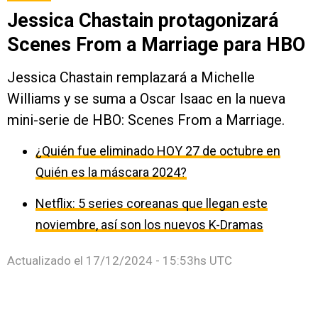
Jessica Chastain protagonizará
Scenes From a Marriage para HBO
Jessica Chastain remplazará a Michelle
Williams y se suma a Oscar Isaac en la nueva
mini-serie de HBO: Scenes From a Marriage.
¿Quién fue eliminado HOY 27 de octubre en
Quién es la máscara 2024?
Netflix: 5 series coreanas que llegan este
noviembre, así son los nuevos K-Dramas
Actualizado el
17/12/2024 - 15:53hs UTC