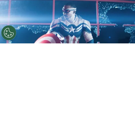
©
IMDB
Anthony Mackie en Falcon and the Winter
Soldier
Por
Noelia Ríos
Si hay algo que quedó claro luego del final de
The Falcon and the Winter Soldier
es que