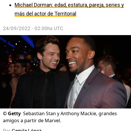
Michael Dorman: edad, estatura, pareja, series y
más del actor de Territorial
24/09/2022 - 02:00hs UTC
©
Getty
Sebastian Stan y Anthony Mackie, grandes
amigos a partir de Marvel.
Por
Camila López