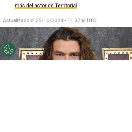
más del actor de Territorial
Actualizado el
25/10/2024 - 11:37hs UTC
©
Getty images
Sam Corlett de 'Vikingos Valhalla' a
'Territorial' en Netflix
Por
Jacqueline Arteaga