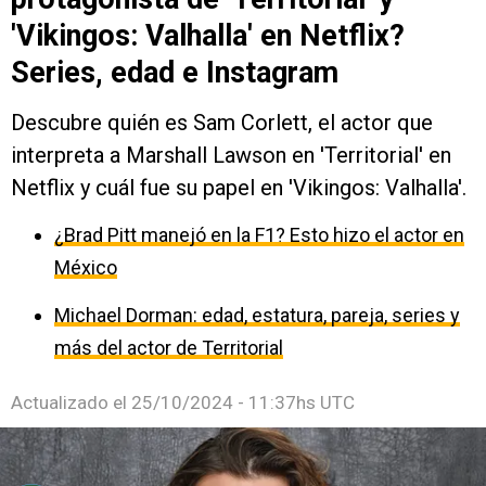
'Vikingos: Valhalla' en Netflix?
Series, edad e Instagram
Descubre quién es Sam Corlett, el actor que
interpreta a Marshall Lawson en 'Territorial' en
Netflix y cuál fue su papel en 'Vikingos: Valhalla'.
¿Brad Pitt manejó en la F1? Esto hizo el actor en
México
Michael Dorman: edad, estatura, pareja, series y
más del actor de Territorial
Actualizado el
25/10/2024 - 11:37hs UTC