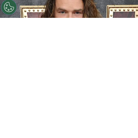
©
Getty images
Sam Corlett de 'Vikingos Valhalla' a
'Territorial' en Netflix
Por
Jacqueline Arteaga
La plataforma de streaming estrenó una nueva
serie
western
que ya es furor a solo horas de su
estreno, se trata de
‘Territorial’ en Netflix
, su
reparto es protagonizado
por Anna Torv,