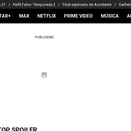
a 2?
Perfil Falso: Temporada 2
Final explicado de Accidente
Garfiel
TAR+
MAX
NETFLIX
PRIME VIDEO
MÚSICA
A
PUBLICIDAD
TOP SPOILER