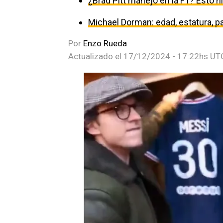
¿Brad Pitt manejó en la F1? Esto h
Michael Dorman: edad, estatura, par
Por
Enzo Rueda
Actualizado el
17/12/2024 - 17:22hs UT