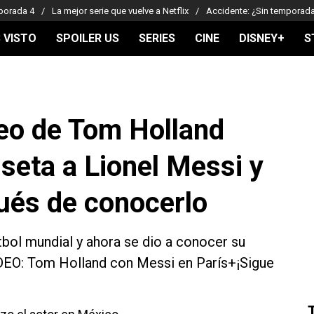
porada 4
La mejor serie que vuelve a Netflix
Accidente: ¿Sin temporad
 VISTO
SPOILER US
SERIES
CINE
DISNEY+
S
deo de Tom Holland
seta a Lionel Messi y
ués de conocerlo
útbol mundial y ahora se dio a conocer su
DEO: Tom Holland con Messi en París+¡Sigue