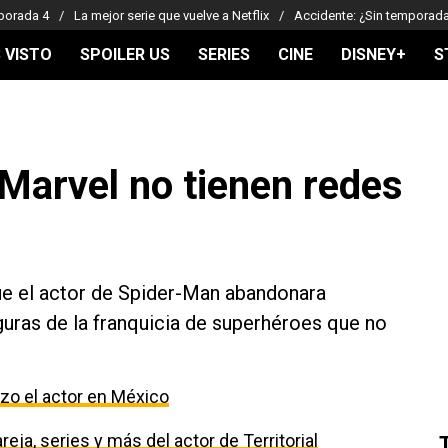
porada 4
La mejor serie que vuelve a Netflix
Accidente: ¿Sin temporad
 VISTO
SPOILER US
SERIES
CINE
DISNEY+
S
 Marvel no tienen redes
e el actor de Spider-Man abandonara
guras de la franquicia de superhéroes que no
izo el actor en México
eja, series y más del actor de Territorial