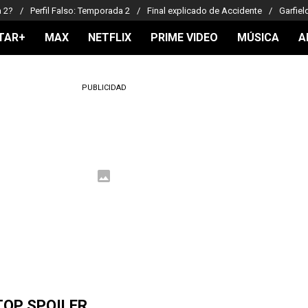
a 2?
Perfil Falso: Temporada 2
Final explicado de Accidente
Garfiel
TAR+
MAX
NETFLIX
PRIME VIDEO
MÚSICA
A
PUBLICIDAD
TOP SPOILER