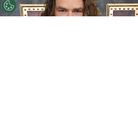
©
Getty images
Sam Corlett de 'Vikingos Valhalla' a
'Territorial' en Netflix
Por
Jacqueline Arteaga
La plataforma de streaming estrenó una nueva
serie
western
que ya es furor a solo horas de su
estreno, se trata de
‘Territorial’ en Netflix
, su
reparto es protagonizado
por Anna Torv,