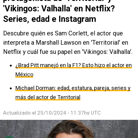
'Vikingos: Valhalla' en Netflix?
Series, edad e Instagram
Descubre quién es Sam Corlett, el actor que
interpreta a Marshall Lawson en 'Territorial' en
Netflix y cuál fue su papel en 'Vikingos: Valhalla'.
¿Brad Pitt manejó en la F1? Esto hizo el actor en
México
Michael Dorman: edad, estatura, pareja, series y
más del actor de Territorial
Actualizado el
25/10/2024 - 11:37hs UTC