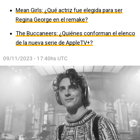
Mean Girls: ¿Qué actriz fue elegida para ser
Regina George en el remake?
The Buccaneers: ¿Quiénes conforman el elenco
de la nueva serie de AppleTV+?
09/11/2023 - 17:40hs UTC