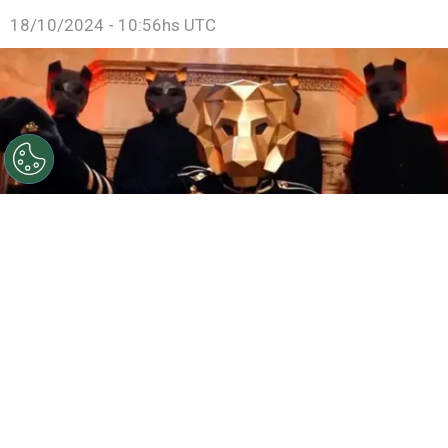
18/10/2024 - 10:56hs UTC
©
Telemundo
El misterioso León de ‘LOS 50’
Por
Jacqueline Arteaga
Esta semana ha regresado a la pantalla el reality
que logra reunir a más celebridades en un