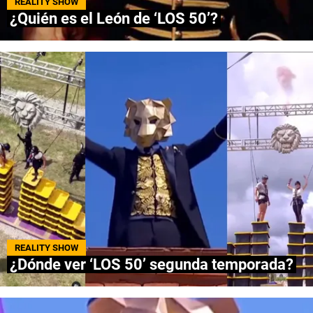
REALITY SHOW
¿Quién es el León de ‘LOS 50’?
NETFLIX
PRIME VIDEO
APPLE TV+
MÚSICA
CELEBRITIES
PASATIEMPOS
INFLUENCERS
REALITY SHOW
SPOILER US
¿Dónde ver ‘LOS 50’ segunda temporada?