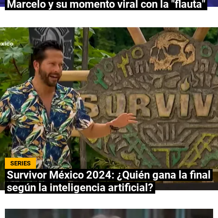
Marcelo y su momento viral con la "flauta"
QUIENES SOMOS
|
STAFF
|
CONTACTO
|
Escribe en Spoiler
Términos y Condiciones
Políticas de Privacidad
Política Editorial
Ad Choices
Bolavip, al igual que Futbol Sites, es una
compañía perteneciente a Better Collective.
Todos los derechos reservados.
SERIES
Survivor México 2024: ¿Quién gana la final
según la inteligencia artificial?