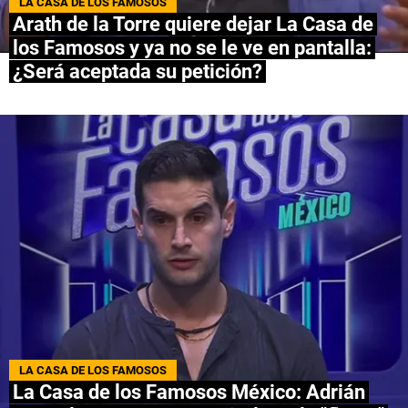
LA CASA DE LOS FAMOSOS
Arath de la Torre quiere dejar La Casa de
NETFLIX
los Famosos y ya no se le ve en pantalla:
¿Será aceptada su petición?
PRIME VIDEO
APPLE TV+
MÚSICA
CELEBRITIES
PASATIEMPOS
INFLUENCERS
SPOILER US
LA CASA DE LOS FAMOSOS
La Casa de los Famosos México: Adrián