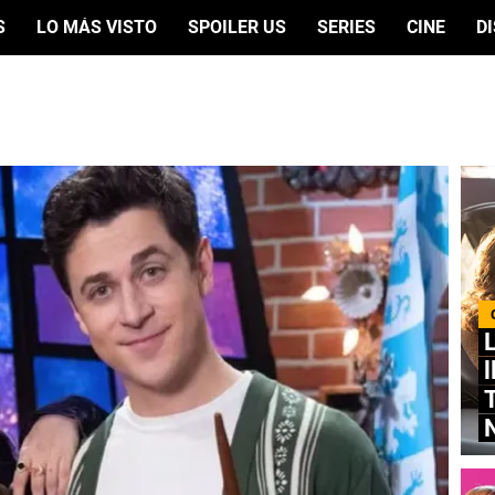
S
LO MÁS VISTO
SPOILER US
SERIES
CINE
D
L
l
N