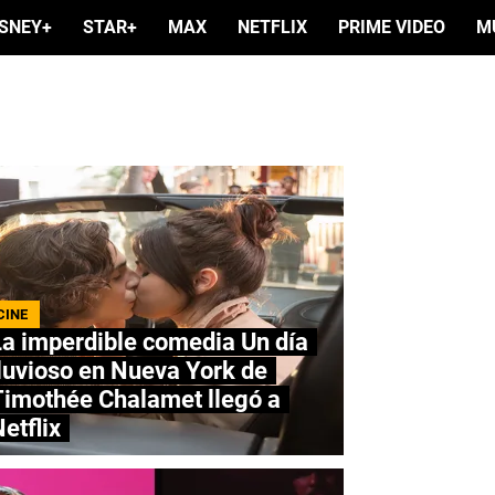
ISNEY+
STAR+
MAX
NETFLIX
PRIME VIDEO
M
CINE
a imperdible comedia Un día
luvioso en Nueva York de
Timothée Chalamet llegó a
etflix