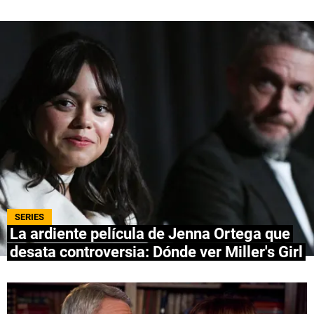
QUIENES SOMOS
|
STAFF
|
CONTACTO
|
Escribe en Spoiler
Términos y Condiciones
Políticas de Privacidad
Política Editorial
Ad Choices
Bolavip, al igual que Futbol Sites, es una
compañía perteneciente a Better Collective.
Todos los derechos reservados.
SERIES
La ardiente película de Jenna Ortega que
desata controversia: Dónde ver Miller's Girl