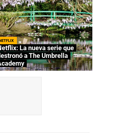
NETFLIX
etflix: La nueva serie que
destronó a The Umbrella
Academy