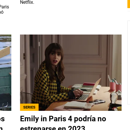
Netflix.
Paris
nó
SERIES
os
Emily in Paris 4 podría no
n
estrenarse en 2023