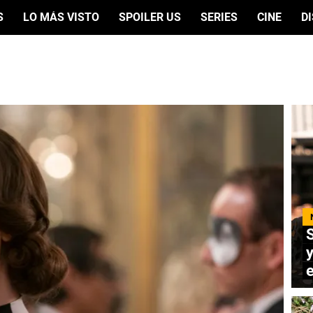
S
LO MÁS VISTO
SPOILER US
SERIES
CINE
D
y