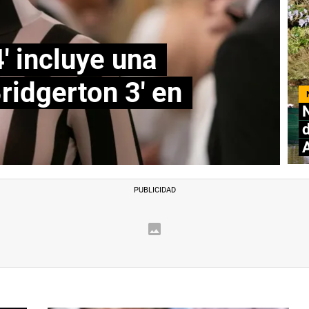
4' incluye una
Bridgerton 3' en
N