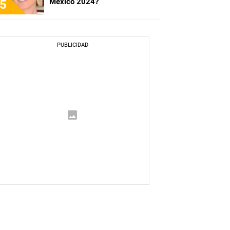
México 2024?
5