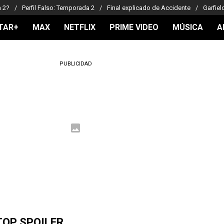
a 2?
Perfil Falso: Temporada 2
Final explicado de Accidente
Garfiel
TAR+
MAX
NETFLIX
PRIME VIDEO
MÚSICA
A
PUBLICIDAD
TOP SPOILER