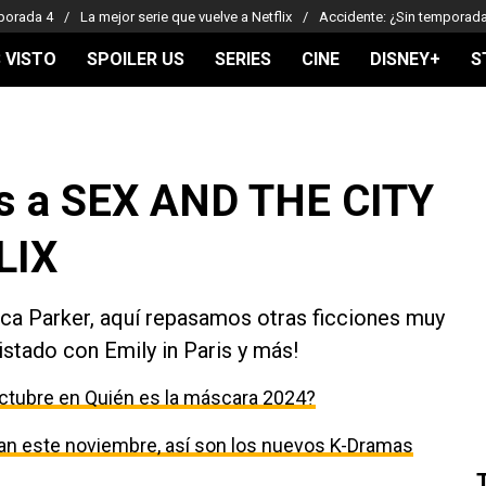
porada 4
La mejor serie que vuelve a Netflix
Accidente: ¿Sin temporad
 VISTO
SPOILER US
SERIES
CINE
DISNEY+
S
as a SEX AND THE CITY
LIX
sica Parker, aquí repasamos otras ficciones muy
istado con Emily in Paris y más!
ctubre en Quién es la máscara 2024?
egan este noviembre, así son los nuevos K-Dramas