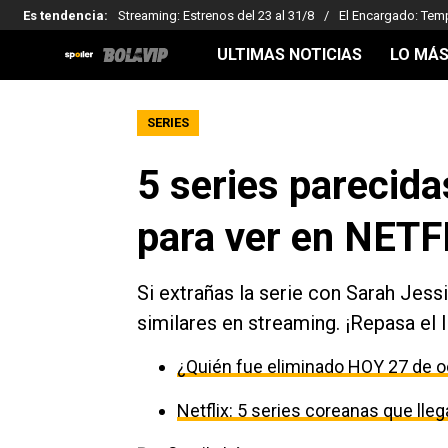
Es tendencia
:
Streaming: Estrenos del 23 al 31/8
El Encargado: Tem
ULTIMAS NOTICIAS
LO MÁS
SERIES
5 series parecid
para ver en NETF
Si extrañas la serie con Sarah Jes
similares en streaming. ¡Repasa el l
¿Quién fue eliminado HOY 27 de o
Netflix: 5 series coreanas que ll