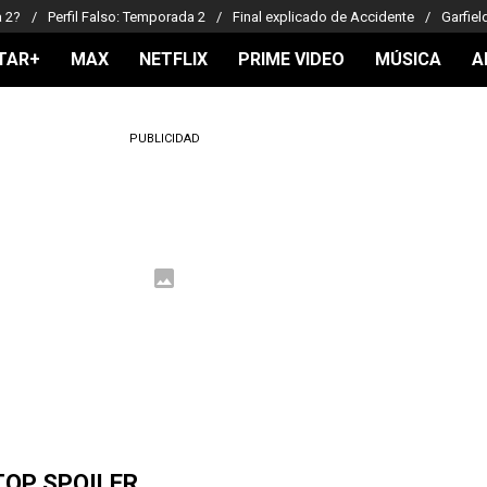
a 2?
Perfil Falso: Temporada 2
Final explicado de Accidente
Garfiel
TAR+
MAX
NETFLIX
PRIME VIDEO
MÚSICA
A
PUBLICIDAD
TOP SPOILER