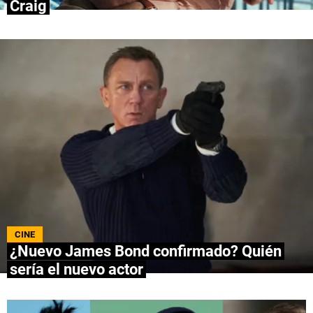
Craig
QUIENES SOMOS
|
STAFF
|
CONTACTO
|
Escribe en Spoiler
Términos y Condiciones
Políticas de Privacidad
Política Editorial
Ad Choices
Bolavip, al igual que Futbol Sites, es una
compañía perteneciente a Better Collective.
Todos los derechos reservados.
CINE
¿Nuevo James Bond confirmado? Quién
sería el nuevo actor