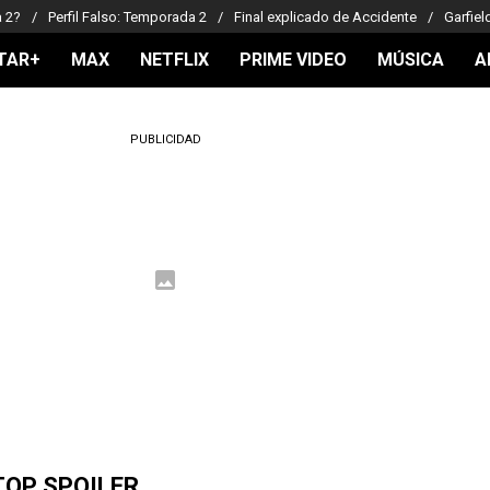
a 2?
Perfil Falso: Temporada 2
Final explicado de Accidente
Garfiel
TAR+
MAX
NETFLIX
PRIME VIDEO
MÚSICA
A
PUBLICIDAD
TOP SPOILER