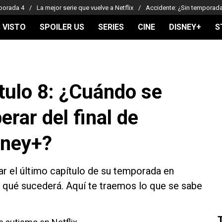
porada 4
La mejor serie que vuelve a Netflix
Accidente: ¿Sin temporad
 VISTO
SPOILER US
SERIES
CINE
DISNEY+
S
tulo 8: ¿Cuándo se
erar del final de
sney+?
ar el último capítulo de su temporada en
r qué sucederá. Aquí te traemos lo que se sabe