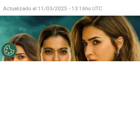
Actualizado el
11/03/2025 - 13:16hs UTC
©
Netflix
Doble fortaleza en Netflix
Por
Jacqueline Arteaga
Una nueva cinta de suspenso romántico acaba
de llegar a la plataforma y ya está causando