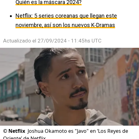
Quién es la máscara 2024?
Netflix: 5 series coreanas que llegan este
noviembre, así son los nuevos K-Dramas
Actualizado el
27/09/2024 - 11:45hs UTC
©
Netflix
Joshua Okamoto es "Javo" en ‘Los Reyes de
Oriente’ de Netflix