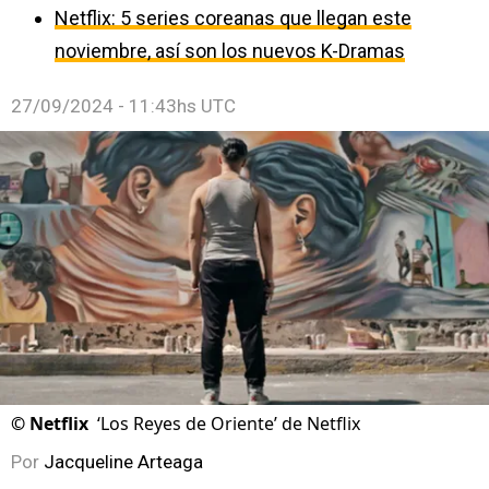
Netflix: 5 series coreanas que llegan este
noviembre, así son los nuevos K-Dramas
27/09/2024 - 11:43hs UTC
©
Netflix
‘Los Reyes de Oriente’ de Netflix
Por
Jacqueline Arteaga