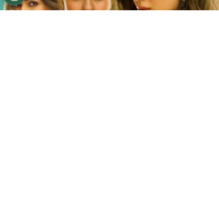
©
Netflix
Doble fortaleza en Netflix
Por
Jacqueline Arteaga
Una nueva cinta de suspenso romántico acaba
de llegar a la plataforma y ya está causando
furor, se trata de la
producción hindú ‘Doble
fortaleza’ en Netflix
, descubre
de qué trata
y
quiénes son los
actores y personajes que
integran el reparto.