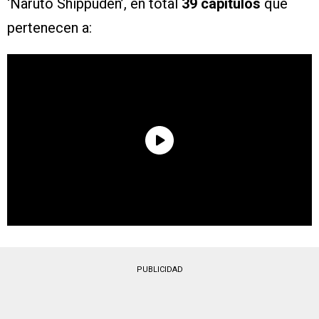
‘Naruto Shippuden’, en total
39 capítulos
que
pertenecen a:
PUBLICIDAD