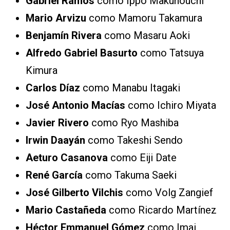
Gabriel Ramos
como Ippo Makunouchi
Mario Arvizu
como Mamoru Takamura
Benjamín Rivera
como Masaru Aoki
Alfredo Gabriel Basurto
como Tatsuya
Kimura
Carlos Díaz
como Manabu Itagaki
José Antonio Macías
como Ichiro Miyata
Javier Rivero
como Ryo Mashiba
Irwin Daayán
como Takeshi Sendo
Aeturo Casanova
como Eiji Date
René García
como Takuma Saeki
José Gilberto Vilchis
como Volg Zangief
Mario Castañeda
como Ricardo Martínez
Héctor Emmanuel Gómez
como Imai