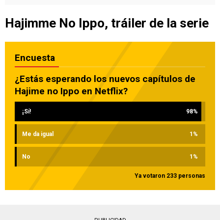
Hajimme No Ippo, tráiler de la serie
Encuesta
¿Estás esperando los nuevos capítulos de
Hajime no Ippo en Netflix?
¡Sí!
98
%
Me da igual
1
%
No
1
%
Ya votaron 233 personas