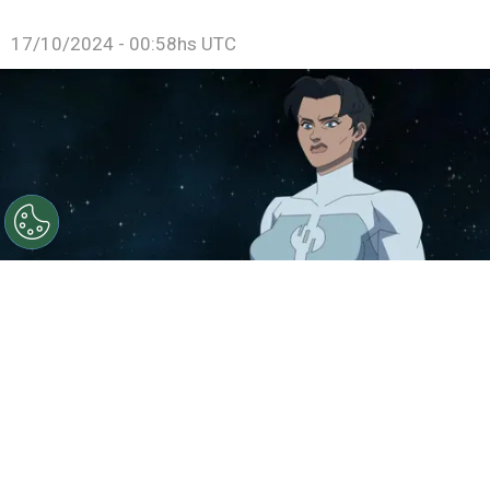
17/10/2024 - 00:58hs UTC
©
IMDb
La temporada 3 de Invencible ya tiene fecha de
estreno y te decimos cuándo llega a Prime Video.
Por
Jonathan Hernandez