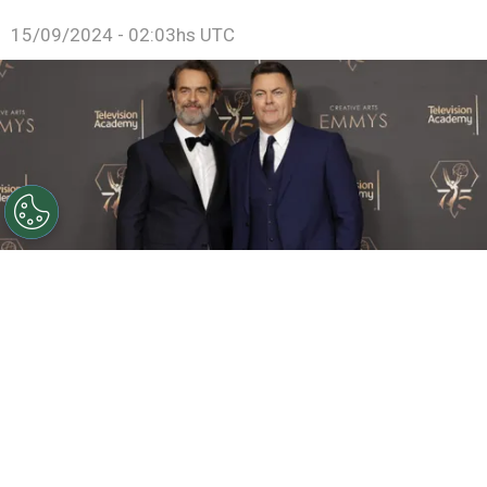
15/09/2024 - 02:03hs UTC
©
Getty Images
Murray Bartlett y Nick Offerman
acudieron a los Creative Arts Emmys en enero del 2024.
Por
Jonathan Hernandez
Faltan solo unos momentos para que se lleven a