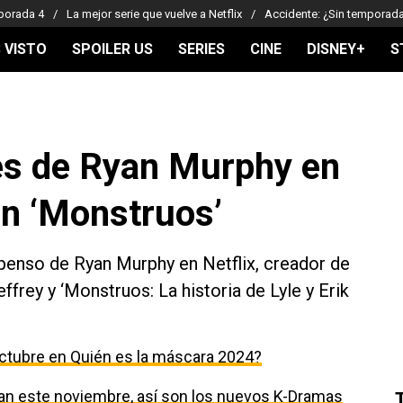
porada 4
La mejor serie que vuelve a Netflix
Accidente: ¿Sin temporad
 VISTO
SPOILER US
SERIES
CINE
DISNEY+
S
es de Ryan Murphy en
on ‘Monstruos’
spenso de Ryan Murphy en Netflix, creador de
frey y ‘Monstruos: La historia de Lyle y Erik
ctubre en Quién es la máscara 2024?
egan este noviembre, así son los nuevos K-Dramas