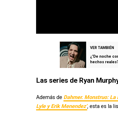
VER TAMBIÉN
¿'De noche con 
hechos reales
Las series de Ryan Murphy
Además de
Dahmer. Monstruo: La h
Lyle y Erik Menendez’
, esta es la 