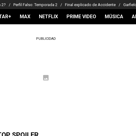
a 2?
Perfil Falso: Temporada 2
Final explicado de Accidente
Garfiel
TAR+
MAX
NETFLIX
PRIME VIDEO
MÚSICA
A
PUBLICIDAD
TOP SPOILER