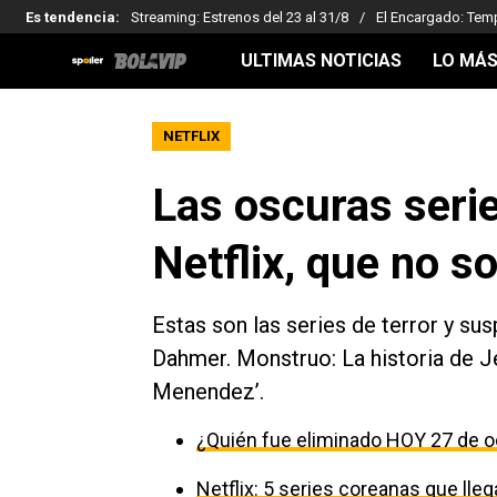
Es tendencia
:
Streaming: Estrenos del 23 al 31/8
El Encargado: Tem
ULTIMAS NOTICIAS
LO MÁS
NETFLIX
Las oscuras seri
Netflix, que no s
Estas son las series de terror y su
Dahmer. Monstruo: La historia de Jef
Menendez’.
¿Quién fue eliminado HOY 27 de o
Netflix: 5 series coreanas que ll