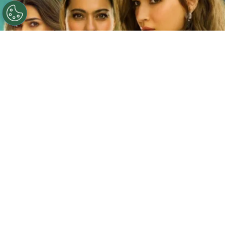
©
Netflix
Doble fortaleza en Netflix
Por
Jacqueline Arteaga
Una nueva cinta de suspenso romántico acaba
de llegar a la plataforma y ya está causando
furor, se trata de la
producción hindú ‘Doble
fortaleza’ en Netflix
, descubre
de qué trata
y
quiénes son los
actores y personajes que